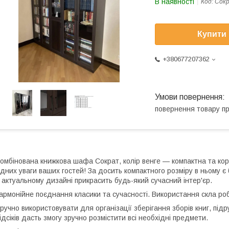
В наявності
Код:
Сокр
Купити
+380677207362
повернення товару п
омбінована книжкова шафа Сократ, колір венге — компактна та кор
ідних уваги ваших гостей! За досить компактного розміру в ньому є 
 актуальному дизайні прикрасить будь-який сучасний інтер'єр.
армонійне поєднання класики та сучасності. Використання скла р
ручно використовувати для організації зберігання зборів книг, підру
ідсіків дасть змогу зручно розмістити всі необхідні предмети.