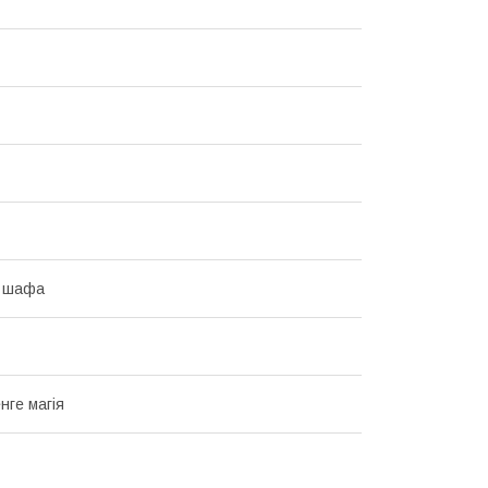
а шафа
нге магія