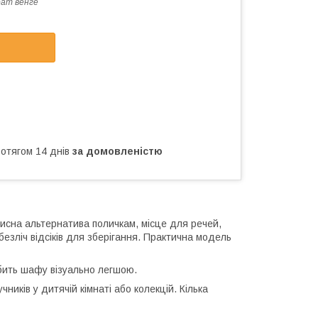
ат венге
ротягом 14 днів
за домовленістю
исна альтернатива поличкам, місце для речей,
безліч відсіків для зберігання. Практична модель
обить шафу візуально легшою.
чників у дитячій кімнаті або колекцій. Кілька