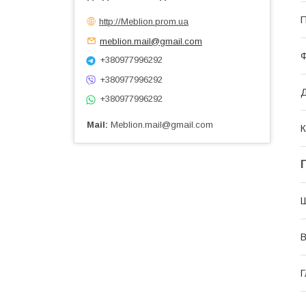
П
http://Meblion.prom.ua
meblion.mail@gmail.com
+380977996292
+380977996292
Д
+380977996292
Мail
Meblion.mail@gmail.com
К