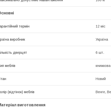
аксимально допустиме навантаження
100 кг
Основні
арантійний термін
12 міс
раїна виробник
Україна
ількість дверцят
6 шт.
ип меблів
книжков
Стан
Новий
олір (відтінок) меблів
Венге, Ве
Матеріал виготовлення