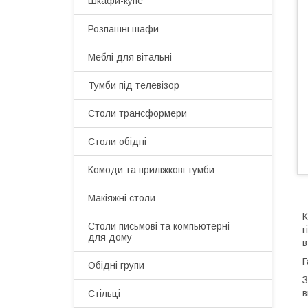
Шкафи-купе
Розпашні шафи
Меблі для вітальні
Тумби під телевізор
Столи трансформери
Столи обідні
Комоди та приліжкові тумби
Макіяжні столи
К
Cтоли письмові та компьютерні
г
для дому
в
Г
Обідні групи
З
в
Стільці