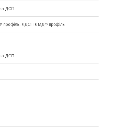
ана ДСП
Ф профіль, ЛДСП в МДФ профіль
ана ДСП