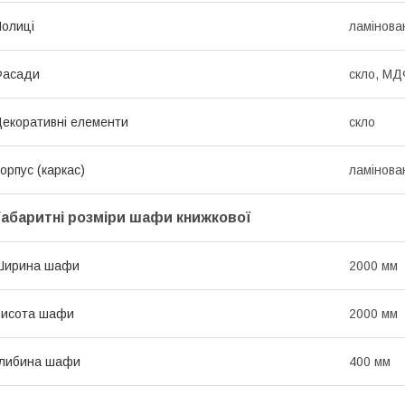
олиці
ламінов
Фасади
скло, МД
екоративні елементи
скло
орпус (каркас)
ламінов
Габаритні розміри шафи книжкової
Ширина шафи
2000 мм
Висота шафи
2000 мм
Глибина шафи
400 мм