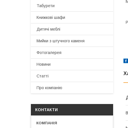
М
Табурети
Книжкові шафи
Р
Дитячі меблі
Мийки з штучного каменя
Фотогалерея
Новини
Х
Статті
Про компанію
КОНТАКТИ
В