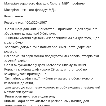
Матеріал верхнього фасаду: Скло в МДФ профиле
Матеріал нижнього фасаду: МДФ
Колір: венге
Розмір у мм: 400х320х1967
Серія шаф для книг "Аристотель" призначена для зручного
зберігання домашньої бібліотеки.
У нижній частині відстань між полицями 33 см для того, щоб
можна було
зберігати документи в папках або книзі нестандартного
розміру.
Всі елементи серії можна поєднувати між собою, створюючи
зручний варіант.
Серія випускається у двох кольорах: Білому та Вензі.
Корисна глибина шаф усього 29 см для того, щоб не
захаращувати приміщення.
Звичайно, шафи такої глибини вимагають обов'язкового
кріплення до стіни,
для цього до комплекту кожного виробу входить спеціальний
металевий куточок.
Книги розміщуються в один ряд.
Книжні шафи постачаються в розібраному вигляді для
зменшення вартості доставки.