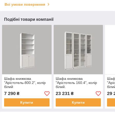
Всі умови повернення
Подібні товари компанії
Шафа книжкова
Шафа книжкова
Шаф
"Арістотель-800.2", колір
"Арістотель 160.4", колір
"Арі
білий
білий.
біли
7 290
23 231
29 
₴
₴
Купити
Купити