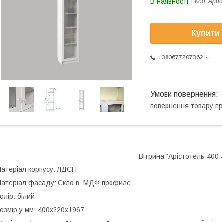
В наявності
Код:
Арис
Купити
+380677207362
повернення товару п
Вітрина "Арістотель-400.
атеріал корпусу: ЛДСП
атеріал фасаду: Скло в МДФ профиле
олір: білий
озмір у мм: 400х320х1967