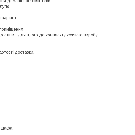
ня домашньої бібліотеки.
 було
 варіант.
 приміщення.
о стіни, для цього до комплекту кожного виробу
ртості доставки.
а шафа