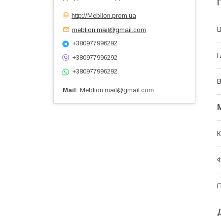
http://Meblion.prom.ua
meblion.mail@gmail.com
+380977996292
+380977996292
+380977996292
Мail
Meblion.mail@gmail.com
К
П