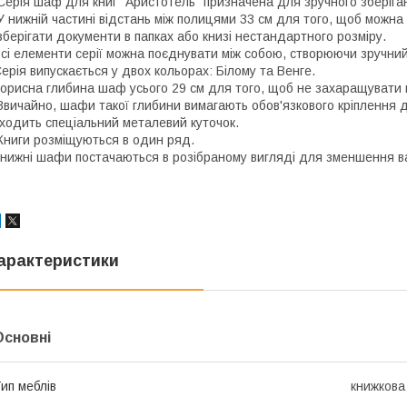
ерія шаф для книг "Аристотель" призначена для зручного зберіган
 нижній частині відстань між полицями 33 см для того, щоб можна
берігати документи в папках або книзі нестандартного розміру.
сі елементи серії можна поєднувати між собою, створюючи зручний
ерія випускається у двох кольорах: Білому та Венге.
орисна глибина шаф усього 29 см для того, щоб не захаращувати
вичайно, шафи такої глибини вимагають обов'язкового кріплення д
ходить спеціальний металевий куточок.
ниги розміщуються в один ряд.
нижні шафи постачаються в розібраному вигляді для зменшення ва
арактеристики
Основні
ип меблів
книжков