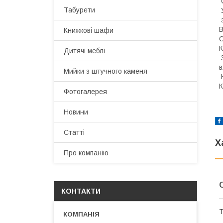
С
Табурети
У
з
В
Книжкові шафи
С
К
Дитячі меблі
З
в
Мийки з штучного каменя
К
К
Фотогалерея
Новини
Статті
Х
Про компанію
КОНТАКТИ
Т