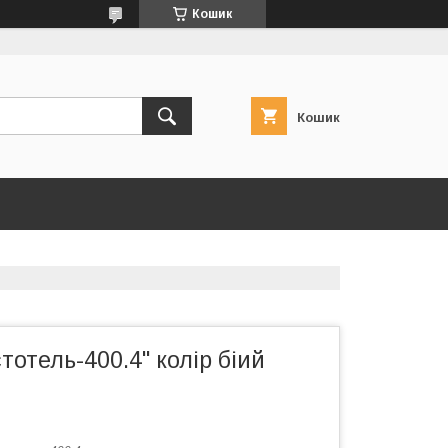
Кошик
Кошик
тотель-400.4" колір біий