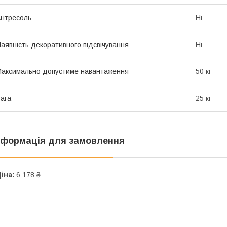
нтресоль
Ні
аявність декоративного підсвічування
Ні
аксимально допустиме навантаження
50 кг
ага
25 кг
нформація для замовлення
іна:
6 178 ₴