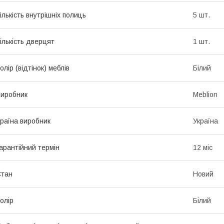
ількість внутрішніх полиць
5 шт.
ількість дверцят
1 шт.
олір (відтінок) меблів
Білий
иробник
Meblion
раїна виробник
Україна
арантійний термін
12 міс
Стан
Новий
олір
Білий