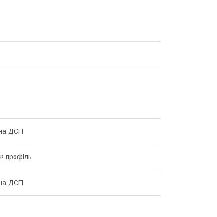
ана ДСП
Ф профіль
ана ДСП