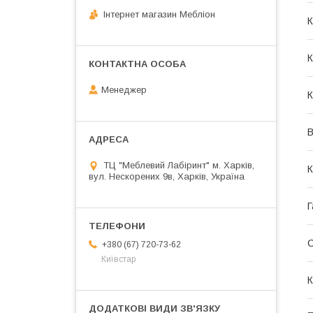
Інтернет магазин Мебліон
К
К
Менеджер
К
В
ТЦ "Меблевий Лабіринт" м. Харків,
К
вул. Нескорених 9в, Харків, Україна
Г
+380 (67) 720-73-62
Київстар
К