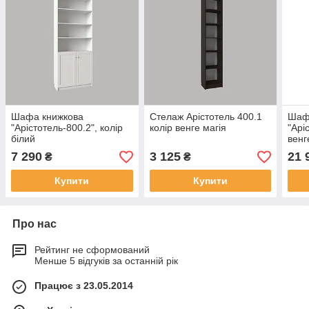
Шафа книжкова
Стелаж Арістотель 400.1
Шафа
"Арістотель-800.2", колір
колір венге магія
"Арі
білий
венг
7 290
3 125
21 
₴
₴
Купити
Купити
Про нас
Рейтинг не сформований
Менше 5 відгуків за останній рік
Працює з 23.05.2014