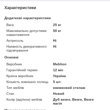
Характеристики
Додаткові характеристики
Вага
25 кг
Максимально допустиме
50 кг
навантаження
Антресоль
Ні
Наявність декоративного
Ні
підсвічування
Основні
Виробник
Meblion
Гарантійний термін
12 міс
Країна виробник
Україна
Кількість зовнішніх полиць
5 шт.
Тип меблів
книжковий стелаж
Стан
Новий
Колір (відтінок) меблів
Дуб венге, Венге, Венге
магія