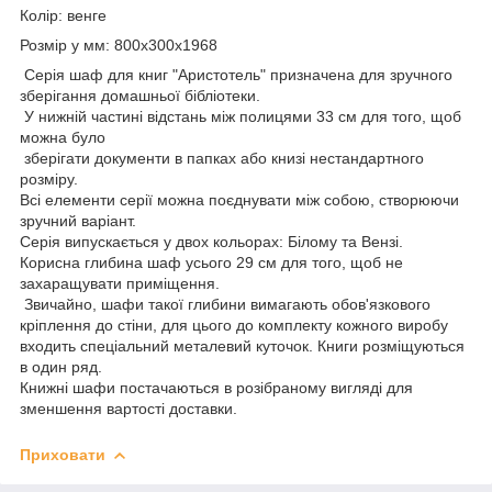
Колір: венге
Розмір у мм: 800х300х1968
Серія шаф для книг "Аристотель" призначена для зручного
зберігання домашньої бібліотеки.
У нижній частині відстань між полицями 33 см для того, щоб
можна було
зберігати документи в папках або книзі нестандартного
розміру.
Всі елементи серії можна поєднувати між собою, створюючи
зручний варіант.
Серія випускається у двох кольорах: Білому та Вензі.
Корисна глибина шаф усього 29 см для того, щоб не
захаращувати приміщення.
Звичайно, шафи такої глибини вимагають обов'язкового
кріплення до стіни, для цього до комплекту кожного виробу
входить спеціальний металевий куточок. Книги розміщуються
в один ряд.
Книжні шафи постачаються в розібраному вигляді для
зменшення вартості доставки.
Приховати