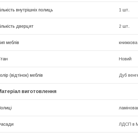
ількість внутрішніх полиць
1 шт.
ількість дверцят
2 шт.
ип меблів
книжков
Стан
Новий
олір (відтінок) меблів
Дуб венге
Матеріал виготовлення
олиці
ламінов
Фасади
ЛДСП в 