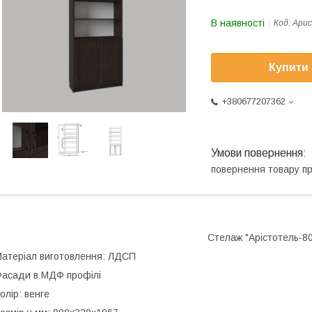
В наявності
Код:
Ари
Купити
+380677207362
повернення товару п
Стелаж "Арістотель-80
атеріал виготовлення: ЛДСП
асади в МДФ профілі
олір: венге