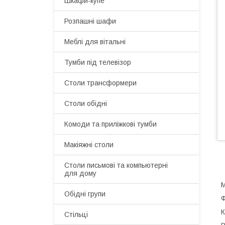
Шкафи-купе
Розпашні шафи
Меблі для вітальні
Тумби під телевізор
Столи трансформери
Столи обідні
Комоди та приліжкові тумби
Макіяжні столи
Cтоли письмові та компьютерні
для дому
М
Обідні групи
Ф
К
Стільці