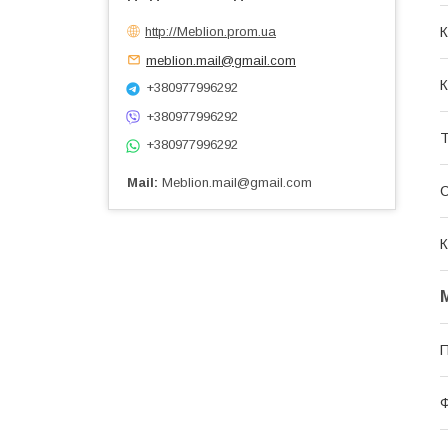
К
http://Meblion.prom.ua
meblion.mail@gmail.com
К
+380977996292
+380977996292
Т
+380977996292
Мail
Meblion.mail@gmail.com
К
П