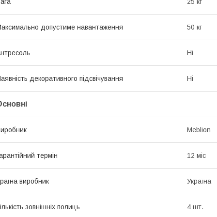
ага
25 кг
аксимально допустиме навантаження
50 кг
нтресоль
Ні
аявність декоративного підсвічування
Ні
Основні
иробник
Meblion
арантійний термін
12 міс
раїна виробник
Україна
ількість зовнішніх полиць
4 шт.