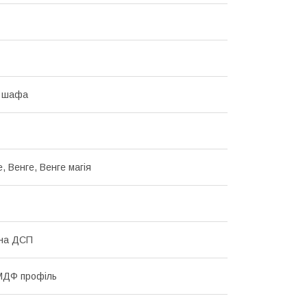
а шафа
, Венге, Венге магія
ана ДСП
МДФ профіль