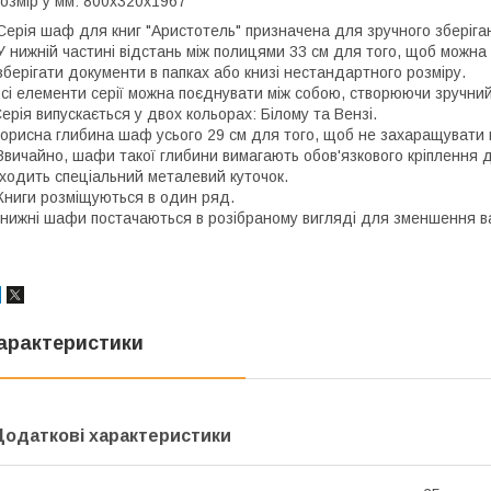
озмір у мм: 800х320х1967
ерія шаф для книг "Аристотель" призначена для зручного зберіган
 нижній частині відстань між полицями 33 см для того, щоб можна
берігати документи в папках або книзі нестандартного розміру.
сі елементи серії можна поєднувати між собою, створюючи зручний
ерія випускається у двох кольорах: Білому та Вензі.
орисна глибина шаф усього 29 см для того, щоб не захаращувати
вичайно, шафи такої глибини вимагають обов'язкового кріплення д
ходить спеціальний металевий куточок.
ниги розміщуються в один ряд.
нижні шафи постачаються в розібраному вигляді для зменшення ва
арактеристики
Додаткові характеристики