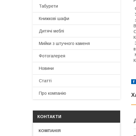
Р
Табурети
С
У
Книжкові шафи
з
В
Дитячі меблі
С
К
З
Мийки з штучного каменя
в
К
Фотогалерея
К
Новини
Статті
Про компанію
Х
КОНТАКТИ