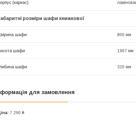
орпус (каркас)
ламінов
Габаритні розміри шафи книжкової
Ширина шафи
800 мм
Висота шафи
1967 мм
Глибина шафи
320 мм
нформація для замовлення
іна:
7 290 ₴