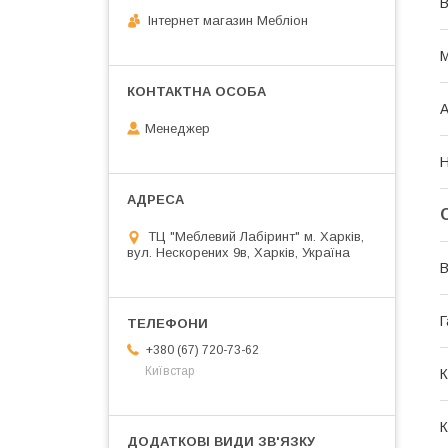
В
Інтернет магазин Мебліон
М
А
Менеджер
Н
ТЦ "Меблевий Лабіринт" м. Харків,
вул. Нескорених 9в, Харків, Україна
В
Г
+380 (67) 720-73-62
Київстар
К
К