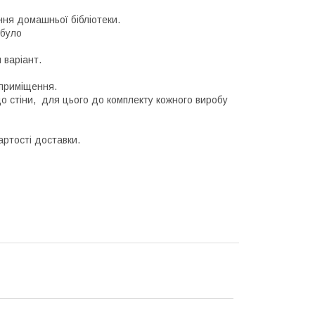
ня домашньої бібліотеки.
 було
 варіант.
 приміщення.
о стіни, для цього до комплекту кожного виробу
ртості доставки.