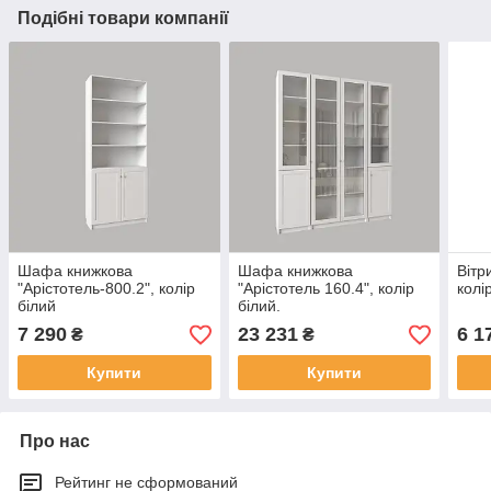
Подібні товари компанії
Шафа книжкова
Шафа книжкова
Вітр
"Арістотель-800.2", колір
"Арістотель 160.4", колір
колі
білий
білий.
7 290
23 231
6 1
₴
₴
Купити
Купити
Про нас
Рейтинг не сформований