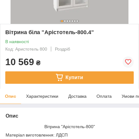
Вітрина біла "Арістотель-800.4"
В наявності
Код: Аристотель 800
Роздріб
10 569
₴
Купити
Опис
Характеристики
Доставка
Оплата
Умови п
Опис
Вітрина "Арістотель-800"
Матеріал виготовлення: ЛДСП