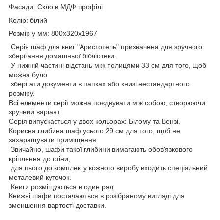
Фасади: Скло в МДФ профілі
Колір: білий
Розмір у мм: 800х320х1967
Серія шаф для книг "Аристотель" призначена для зручного
зберігання домашньої бібліотеки.
У нижній частині відстань між полицями 33 см для того, щоб
можна було
зберігати документи в папках або книзі нестандартного
розміру.
Всі елементи серії можна поєднувати між собою, створюючи
зручний варіант.
Серія випускається у двох кольорах: Білому та Вензі.
Корисна глибина шаф усього 29 см для того, щоб не
захаращувати приміщення.
Звичайно, шафи такої глибини вимагають обов'язкового
кріплення до стіни,
для цього до комплекту кожного виробу входить спеціальний
металевий куточок.
Книги розміщуються в один ряд.
Книжні шафи постачаються в розібраному вигляді для
зменшення вартості доставки.