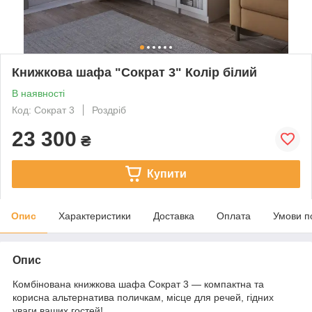
Книжкова шафа "Сократ 3" Колір білий
В наявності
Код: Сократ 3
Роздріб
23 300
₴
Купити
Опис
Характеристики
Доставка
Оплата
Умови п
Опис
Комбінована книжкова шафа Сократ 3 — компактна та
корисна альтернатива поличкам, місце для речей, гідних
уваги ваших гостей!