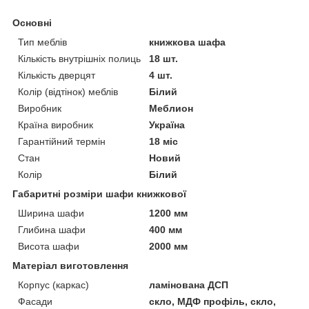
Основні
Тип меблів
книжкова шафа
Кількість внутрішніх полиць
18 шт.
Кількість дверцят
4 шт.
Колір (відтінок) меблів
Білий
Виробник
Меблион
Країна виробник
Україна
Гарантійний термін
18 міс
Стан
Новий
Колір
Білий
Габаритні розміри шафи книжкової
Ширина шафи
1200 мм
Глибина шафи
400 мм
Висота шафи
2000 мм
Матеріал виготовлення
Корпус (каркас)
ламінована ДСП
Фасади
скло, МДФ профіль, скло,