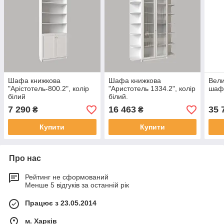
Шафа книжкова
Шафа книжкова
Вели
"Арістотель-800.2", колір
"Аристотель 1334.2", колір
шаф
білий
білий.
7 290
16 463
35 
₴
₴
Купити
Купити
Про нас
Рейтинг не сформований
Менше 5 відгуків за останній рік
Працює з 23.05.2014
м. Харків