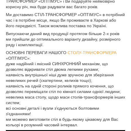
ТРАНСФОРМЕР «ОПТІМУС» і Ви подаруйте неймовірно
корисну річ, яка буде радувати вас багато років.
Ми доставимо СТІЛ-ТРАНСФОРМЕР «ОПТІМУС» в потрібний
час і в потрібне місце, якщо Ви проживаєте в Харкові або
його передмісті. Також можлива поставка по Україні.
Випускаючи даний вид продукції протягом більше 2-х років
ми прийшли до оптимального варіанту дизайну, розмірного
ряду і комплектації.
ОСНОВНІ ПЕРЕВАГИ НАШОГО
СТОЛУ-ТРАНСФОРМЕРА
«ОПТІМУС»:
дуже надійний і якісний СИНХРОННИЙ механізм, що
дозволяє відкривати стіл двома легкими рухами;
наявність внутрішньої ніші дуже зручною для зберігання
невеликих речей (скатертини, келихів тощо);
наявність на одній стороні роликів прямого кочення, що
дозволяє переміщати стіл по кімнаті силами однієї людини;
невелика маса столу, щодо маси столів-трансформерів інших
систем;
всі основні деталі і вузли з'єднуються болтовими
з'єднаннями!
ми можемо виготовити стіл в будь-якому цікавому для Вас
кольорі в розумний часовий інтервал.