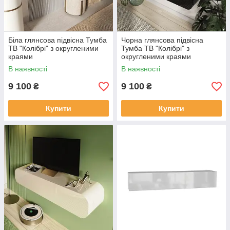
Біла глянсова підвісна Тумба
Чорна глянсова підвісна
ТВ "Колібрі" з округленими
Тумба ТВ "Колібрі" з
краями
округленими краями
В наявності
В наявності
9 100
9 100
₴
₴
Купити
Купити