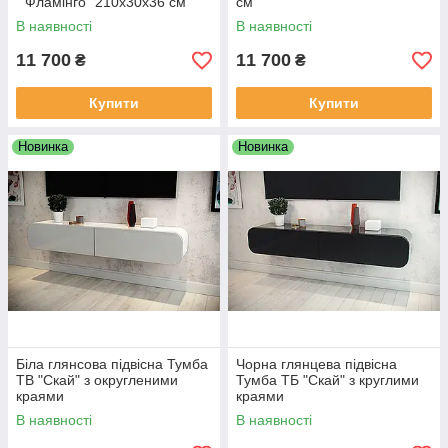
" Фламінго" 210х30х36 см
см
В наявності
В наявності
11 700
11 700
₴
₴
Купити
Купити
Новинка
Новинка
Біла глянсова підвісна Тумба
Чорна глянцева підвісна
ТВ "Скай" з округленими
Тумба ТБ "Скай" з круглими
краями
краями
В наявності
В наявності