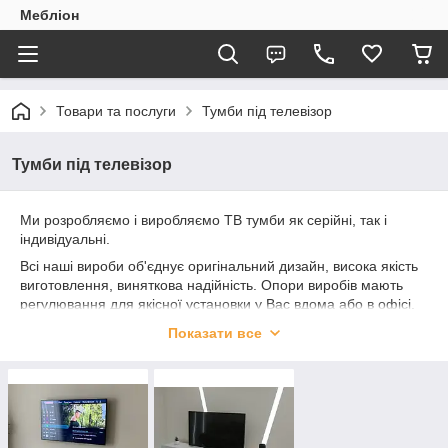
Мебліон
Товари та послуги
Тумби під телевізор
Тумби під телевізор
Ми розробляємо і виробляємо ТВ тумби як серійні, так і
індивідуальні.
Всі наші вироби об'єднує оригінальний дизайн, висока якість
виготовлення, виняткова надійність. Опори виробів мають
регулювання для якісної установки у Вас вдома або в офісі.
Задні стінки з ЛДСП повністю або частково для забезпечення
Показати все
максимальної жорсткості і естетичності. Тільки високоякісна
фурнітура від лідерів галузі.
Всі серійні tv тумби можуть бути виготовлені як в
стандартних, так і будь-яких інших кольорах. При цьому
вартість виробу може не змінитися або збільшитися,
незначно.