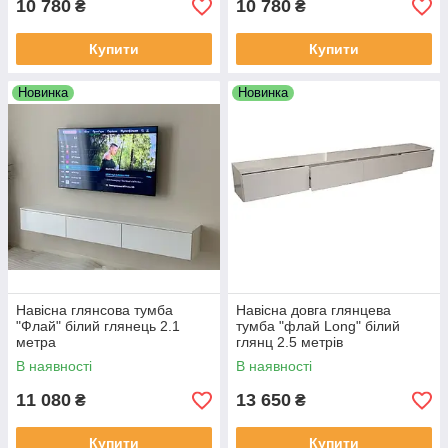
10 780
10 780
₴
₴
Купити
Купити
Новинка
Новинка
Навісна глянсова тумба
Навісна довга глянцева
"Флай" білий глянець 2.1
тумба "флай Long" білий
метра
глянц 2.5 метрів
В наявності
В наявності
11 080
13 650
₴
₴
Купити
Купити