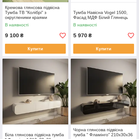
Кремова глянсова підвісна
Тумба ТВ "Колібрі" з
Тумба Навісна Vogel 1500,
округленими краями
Фасад МДФ Білий Глянець
В наявності
В наявності
9 100
5 970
₴
₴
Купити
Купити
Чорна глянсова підвісна
Біла глянсова підвісна тумба
тумба " Фламінго" 210х30х36