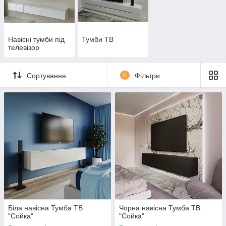
Відправляємо тумби ТВ по Україні зручним для клієнта
перевізником або догрузом.
Побалуйте себе якісним виробом.
Навісні тумби під
Тумби ТВ
телевізор
Можемо швидко і якісно виготовити тумбу ТВ за Вашим
ескізами або Вашого Дизайнера.
Сортування
0
Фільтри
Біла навісна Тумба ТВ
Чорна навісна Тумба ТВ
"Сойка"
"Сойка"