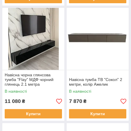
Навісна чорна глянсова
тумба "Flay" МДФ чорний
Навісна тумба ТВ "Сокол" 2
глянець 2.1 метра
метри, колір Ажелик
В наявності
В наявності
11 080
7 870
₴
₴
Купити
Купити