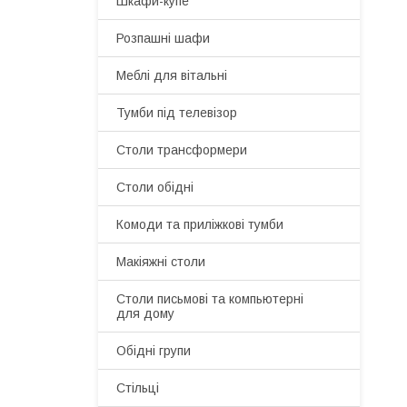
Шкафи-купе
Розпашні шафи
Меблі для вітальні
Тумби під телевізор
Столи трансформери
Столи обідні
Комоди та приліжкові тумби
Макіяжні столи
Cтоли письмові та компьютерні
для дому
Обідні групи
Стільці