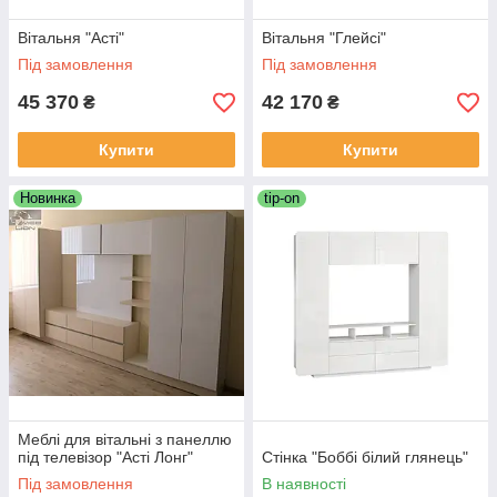
Вітальня "Асті"
Вітальня "Глейсі"
Під замовлення
Під замовлення
45 370
42 170
₴
₴
Купити
Купити
Новинка
tip-on
Меблі для вітальні з панеллю
під телевізор "Асті Лонг"
Стінка "Боббі білий глянець"
Під замовлення
В наявності