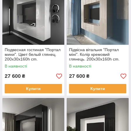
Подвесная гостиная "Портал
Підвісна вітальня "Портал
мини". Цвет белый глянец.
міні". Колір кремовий
200х30х160h cm.
глянець. 200х30х160h cm.
В наявності
В наявності
27 600
27 600
₴
₴
Купити
Купити