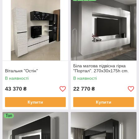
дизайнера інтер'єру. По матеріалах це можуть бути:
високоглянсові плити ; ЛДСП виробників Krono, Egger, CLEAF
та ін. ; натуральний шпон і файн-лайн ; скло і сталь ( в тому
числі нержавіюча) ; масивне дерево і MDF.
Біла матова підвісна гірка
Вітальня "Остін"
"Портал". 270х30х175h cm.
В наявності
В наявності
43 370
22 770
₴
₴
Купити
Купити
Топ