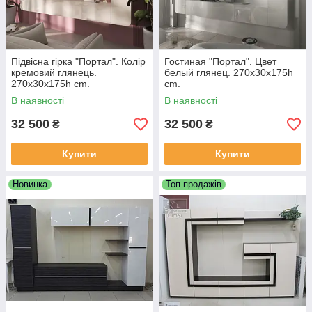
Підвісна гірка "Портал". Колір
Гостиная "Портал". Цвет
кремовий глянець.
белый глянец. 270х30х175h
270х30х175h cm.
cm.
В наявності
В наявності
32 500
32 500
₴
₴
Купити
Купити
Новинка
Топ продажів