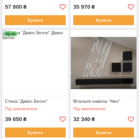
57 800
35 970
₴
₴
Купити
Купити
tip-on
Стінка "Давос Бетон"
Вітальня навісна "Alex".
Під замовлення
Під замовлення
39 650
32 340
₴
₴
Купити
Купити