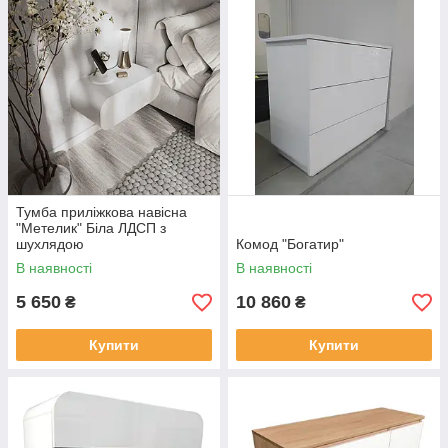
Тумба приліжкова навісна
"Метелик" Біла ЛДСП з
шухлядою
Комод "Богатир"
В наявності
В наявності
5 650
10 860
₴
₴
Купити
Купити