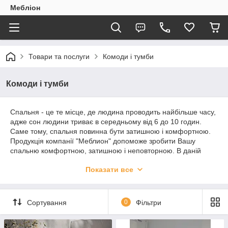
Мебліон
Товари та послуги
Комоди і тумби
Комоди і тумби
Спальня - це те місце, де людина проводить найбільше часу,
адже сон людини триває в середньому від 6 до 10 годин.
Саме тому, спальня повинна бути затишною і комфортною.
Продукція компанії "Меблион" допоможе зробити Вашу
спальню комфортною, затишною і неповторною. В даній
категорії, "інтернет-магазин меблион", являє комоди, які не
Показати все
тільки прикрасять вашу спальню але і зроблю її максимально
комфортною.
Сортування
0
Фільтри