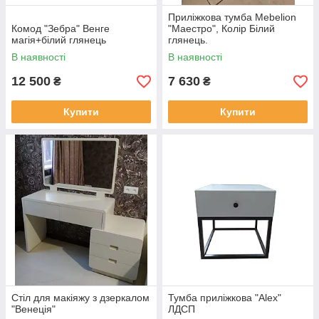
Приліжкова тумба Mebelion
Комод "Зебра" Венге
"Маестро", Колір Білий
магія+білий глянець
глянець.
В наявності
В наявності
12 500
7 630
₴
₴
Купити
Купити
Стіл для макіяжу з дзеркалом
Тумба приліжкова "Alex"
"Венеція"
ЛДСП