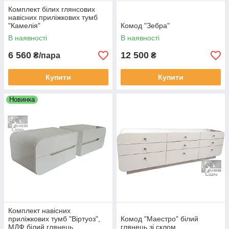
Комплект білих глянсових
навісних приліжкових тумб
"Камелія"
Комод "Зебра"
В наявності
В наявності
6 560
12 500
₴/пара
₴
Купити
Купити
Новинка
Комплект навісних
приліжкових тумб "Віртуоз",
Комод "Маестро" білий
МДФ білий глянець
глянець зі склом