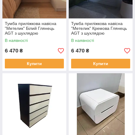
Тумба приліжкова навісна
Тумба приліжкова навісна
"Метелик" Білий Глянець
"Метелик" Кремова Глянець
AGT з шухлядою
AGT з шухлядою
В наявності
В наявності
6 470
6 470
₴
₴
Купити
Купити