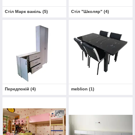
Стіл Марк ваніль
(
5
)
Стіл "Школяр"
(
4
)
Передпокій
(
4
)
meblion
(
1
)