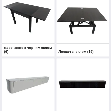
марс венге з чорним склом
(
6
)
Лоскач зі склом
(
15
)