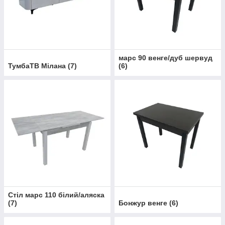
марс 90 венге/дуб шервуд
ТумбаТВ Мілана
(
7
)
(
6
)
Стіл марс 110 білий/аляска
(
7
)
Бонжур венге
(
6
)