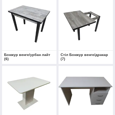
Бонжур венге/урбан лайт
Стіл Бонжур венге/дракар
(
6
)
(
7
)