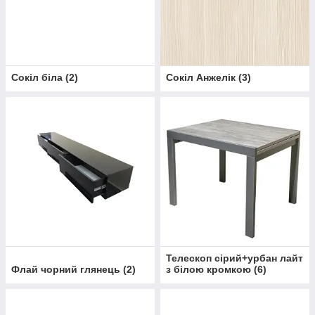
Сокіл біла
(
2
)
Сокіл Анжелік
(
3
)
Телескоп сірий+урбан лайт
Флай чорний глянець
(
2
)
з білою кромкою
(
6
)