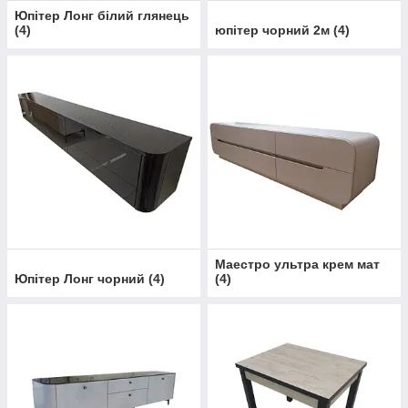
Юпітер Лонг білий глянець
(
4
)
юпітер чорний 2м
(
4
)
Маестро ультра крем мат
Юпітер Лонг чорний
(
4
)
(
4
)