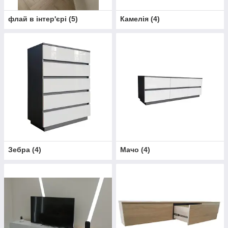
флай в інтер'єрі
(
5
)
Камелія
(
4
)
Зебра
(
4
)
Мачо
(
4
)