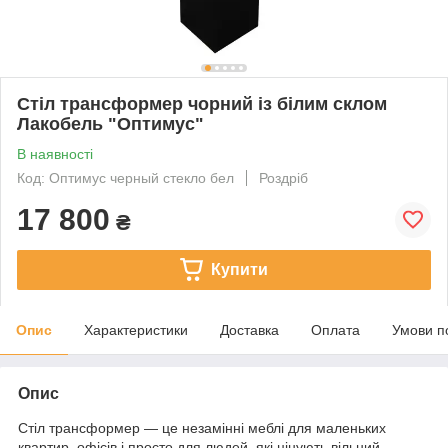
Стіл трансформер чорний із білим склом
Лакобель "Оптимус"
В наявності
Код: Оптимус черный стекло бел
Роздріб
17 800
₴
Купити
Опис
Характеристики
Доставка
Оплата
Умови п
Опис
Стіл трансформер
— це незамінні меблі для маленьких
квартир, офісів і просто для людей, які цінують вільний