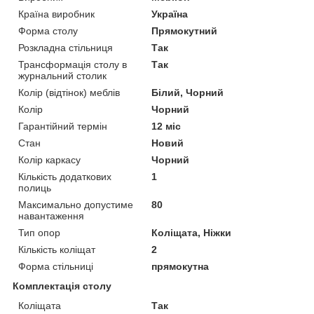
Країна виробник
Україна
Форма столу
Прямокутний
Розкладна стільниця
Так
Трансформація столу в
Так
журнальний столик
Колір (відтінок) меблів
Білий, Чорний
Колір
Чорний
Гарантійний термін
12 міс
Стан
Новий
Колір каркасу
Чорний
Кількість додаткових
1
полиць
Максимально допустиме
80
навантаження
Тип опор
Коліщата, Ніжки
Кількість коліщат
2
Форма стільниці
прямокутна
Комплектація столу
Коліщата
Так