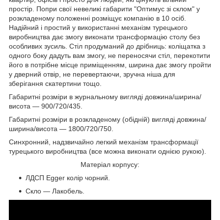
простір. Попри свої невеликі габарити "Оптимус зі склом" у
розкладеному положенні розміщує компанію в 10 осіб.
Надійний і простий у використанні механізм турецького
виробництва дає змогу виконати трансформацію столу без
особливих зусиль. Стіл продуманий до дрібниць: коліщатка з
одного боку дадуть вам змогу, не переносячи стіл, перекотити
його в потрібне місце приміщенням, ширина дає змогу пройти
у дверний отвір, не перевертаючи, зручна ніша для
зберігання скатертини тощо.
Габаритні розміри в журнальному вигляді довжина/ширина/
висота — 900/720/435.
Габаритні розміри в розкладеному (обідній) вигляді довжина/
ширина/висота — 1800/720/750.
Синхронний, надзвичайно легкий механізм трансформації
турецького виробництва (все можна виконати однією рукою).
Матеріал корпусу:
ЛДСП Egger колір чорний.
Скло — Лакобель.