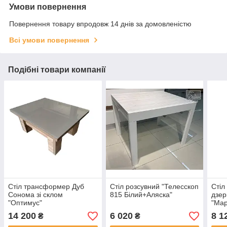
Умови повернення
Повернення товару впродовж 14 днів за домовленістю
Всі умови повернення
Подібні товари компанії
Стіл трансформер Дуб
Стіл розсувний "Телесскоп
Стіл
Сонома зі склом
815 Білий+Аляска"
дзер
"Оптимус"
"Мар
14 200
6 020
8 1
₴
₴