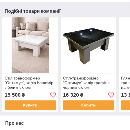
Подібні товари компанії
Стіл трансформер
Стіл-трансформер
Глян
"Оптимус", колір Кашемір
"Оптимус" колір графіт з
тра
з бiлим склом
чорним склом
на м
15 500
16 320
13 
₴
₴
Купити
Купити
Про нас