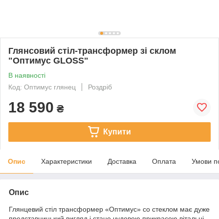
Глянсовий стіл-трансформер зі склом
"Оптимус GLOSS"
В наявності
Код: Оптимус глянец
Роздріб
18 590
₴
Купити
Опис
Характеристики
Доставка
Оплата
Умови п
Опис
Глянцевий стіл трансформер «Оптимус» со стеклом має дуже
представницький вигляд і стане чудовою прикрасою вітальні