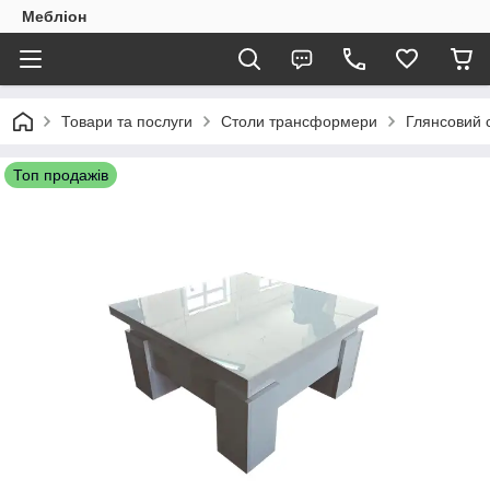
Мебліон
Товари та послуги
Столи трансформери
Глянсовий 
Топ продажів