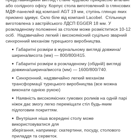
або солідного офісу. Корпус стола виготовлений із глянсових
МДФ-панелей від компанії AGT 19 мм, ступінь глянцю яких
приємно здивує. Скло біле від компанії Lacobel. Стільниця
виготовлена з австрійського ЛДСП EGGER 18 мм. У
розкладеному положенні за столом може розміститися 10-12
осіб. Надзвичайно легкий і високоякісний суцільно зварний
синхронний механізм турецького виробництва.
Габаритні розміри в журнальному вигляді довжина/
ширина/висота (мм) — 800/800/415.
Габаритні розміри в розкладеному (обідній) вигляді
довжина/ширина/висота (мм) — 1600/800/740.
Синхронний, надзвичайно легкий механізм
трансформації турецького виробництва (все можна
виконати однією рукою)
Наявність високоякісних гумових роликів на одній парі
ніжок дає змогу легко переміщати стіл будь-яким
підлоговим покриттям.
Внутрішня ніша всередині столу може
використовуватися для
зберігання, например: скатертини, посуду, столового
приладдя та серветок.