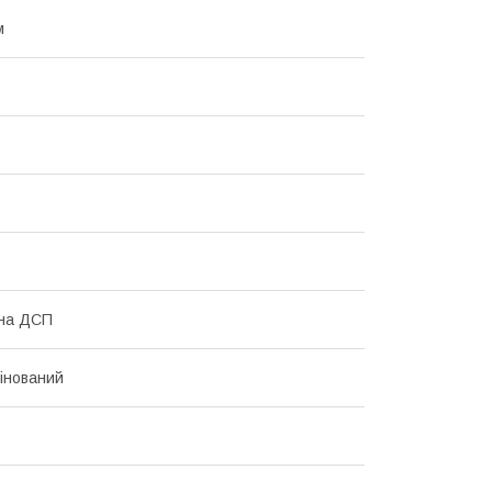
м
ана ДСП
інований