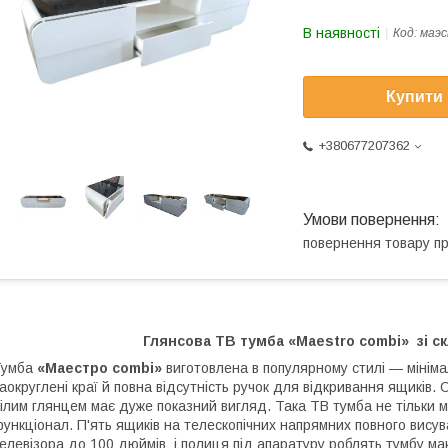
В наявності
Код:
маэс
Купити
+380677207362
повернення товару п
Глянсова ТВ тумба «
Maestro combi
» зі с
Тумба
«Маестро combi»
виготовлена в популярному стилі — мініма
аокруглені краї й повна відсутність ручок для відкривання ящиків.
ілим глянцем має дуже показний вигляд. Така ТВ тумба не тільки 
ункціонал. П'ять ящиків на телескопічних напрямних повного висув
елевізора до 100 дюймів і полиця під апаратуру роблять тумбу м