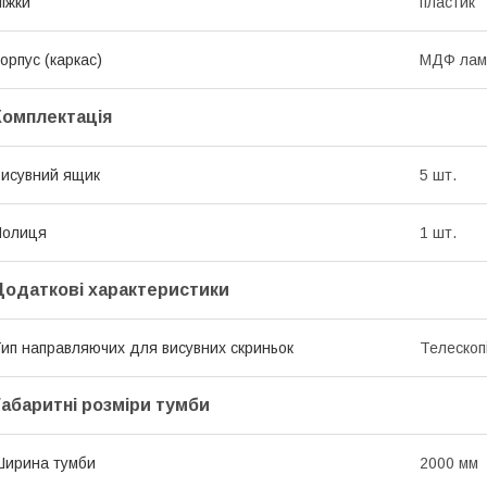
іжки
пластик
орпус (каркас)
МДФ лам
Комплектація
исувний ящик
5 шт.
Полиця
1 шт.
Додаткові характеристики
ип направляючих для висувних скриньок
Телескопі
Габаритні розміри тумби
ирина тумби
2000 мм