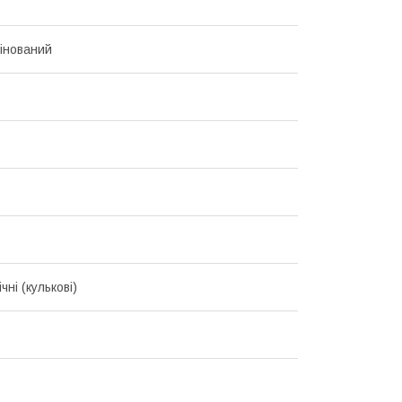
інований
чні (кулькові)