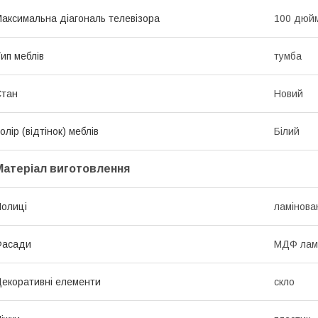
аксимальна діагональ телевізора
100 дюй
ип меблів
тумба
Стан
Новий
олір (відтінок) меблів
Білий
Матеріал виготовлення
олиці
ламінов
Фасади
МДФ лам
екоративні елементи
скло