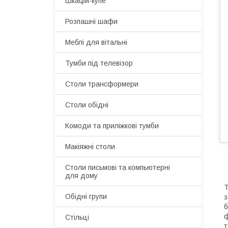
Шкафи-купе
Розпашні шафи
Меблі для вітальні
Тумби під телевізор
Столи трансформери
Столи обідні
Комоди та приліжкові тумби
Макіяжні столи
Cтоли письмові та компьютерні
для дому
Обідні групи
з
б
ф
Стільці
т