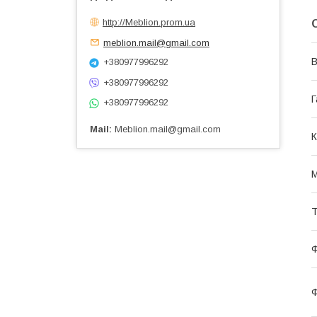
http://Meblion.prom.ua
meblion.mail@gmail.com
В
+380977996292
+380977996292
Г
+380977996292
Мail
Meblion.mail@gmail.com
К
М
Т
Ф