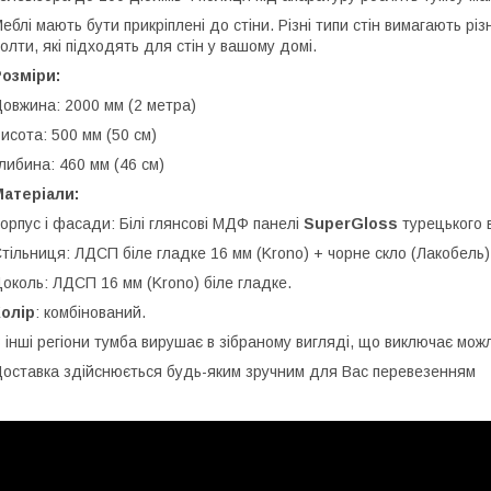
еблі мають бути прикріплені до стіни. Різні типи стін вимагають рі
олти, які підходять для стін у вашому домі.
озміри:
овжина: 2000 мм (2 метра)
исота: 500 мм (50 см)
либина: 460 мм (46 см)
атеріали:
орпус і фасади: Білі глянсові МДФ панелі
SuperGloss
турецького 
тільниця: ЛДСП біле гладке 16 мм (Krono) + чорне скло (Лакобель)
околь: ЛДСП 16 мм (Krono) біле гладке.
олір
: комбінований.
 інші регіони тумба вирушає в зібраному вигляді, що виключає можл
оставка здійснюється будь-яким зручним для Вас перевезенням