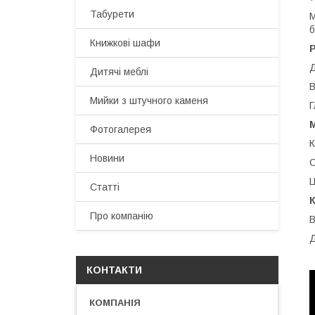
Табурети
М
б
Книжкові шафи
Р
Д
Дитячі меблі
В
Мийки з штучного каменя
Г
М
Фотогалерея
К
Новини
С
Ц
Статті
К
Про компанію
В
Д
КОНТАКТИ