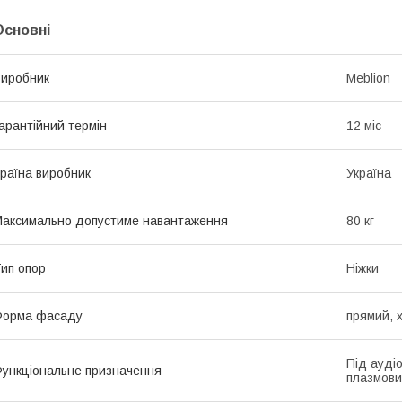
Основні
иробник
Meblion
арантійний термін
12 міс
раїна виробник
Україна
аксимально допустиме навантаження
80 кг
ип опор
Ніжки
Форма фасаду
прямий, 
Під ауді
ункціональне призначення
плазмови