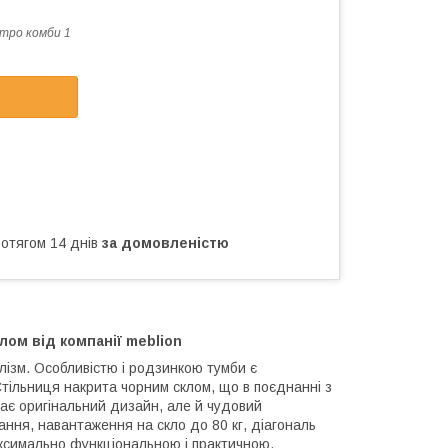
тро комби 1
ротягом 14 днів
за домовленістю
клом від компанії
meblion
лізм. Особливістю і родзинкою тумби є
 Стільниця накрита чорним склом, що в поєднанні з
має оригінальний дизайн, але й чудовий
ання, навантаження на скло до 80 кг, діагональ
аксимально функціональною і практичною.