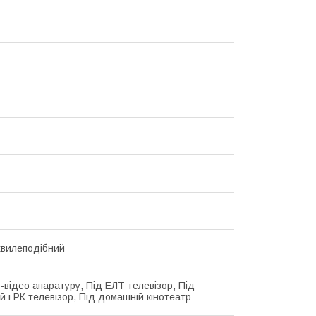
хвилеподібний
о-відео апаратуру, Під ЕЛТ телевізор, Під
й і РК телевізор, Під домашній кінотеатр