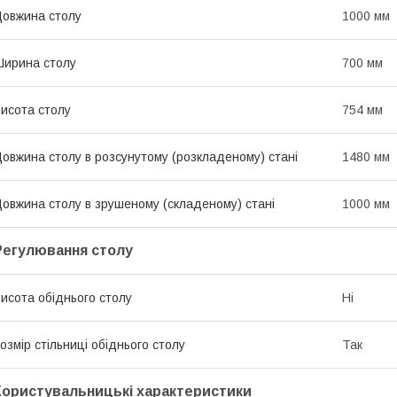
овжина столу
1000 мм
ирина столу
700 мм
исота столу
754 мм
овжина столу в розсунутому (розкладеному) стані
1480 мм
овжина столу в зрушеному (складеному) стані
1000 мм
Регулювання столу
исота обіднього столу
Ні
озмір стільниці обіднього столу
Так
Користувальницькі характеристики