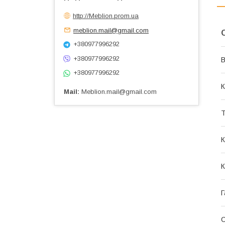
http://Meblion.prom.ua
meblion.mail@gmail.com
+380977996292
+380977996292
В
+380977996292
К
Мail
Meblion.mail@gmail.com
Т
К
К
Г