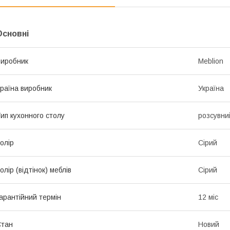
Основні
иробник
Meblion
раїна виробник
Україна
ип кухонного столу
розсувни
олір
Сірий
олір (відтінок) меблів
Сірий
арантійний термін
12 міс
Стан
Новий